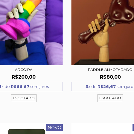
ARCOÍRA
PADDLE ALMOFADADO
R$200,00
R$80,00
3
x de
R$66,67
sem juros
3
x de
R$26,67
sem juro
ESGOTADO
ESGOTADO
NOVO