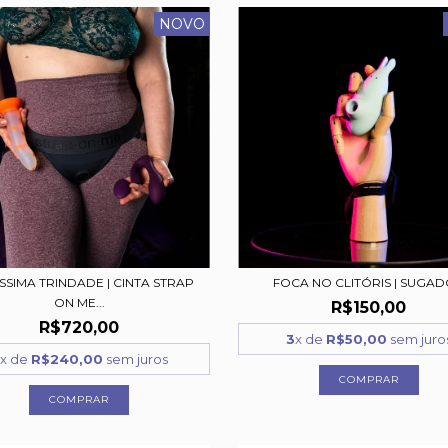
NOVO
SSIMA TRINDADE | CINTA STRAP
FOCA NO CLITÓRIS | SUGA
ON ME...
R$150,00
R$720,00
3
x de
R$50,00
sem juro
x de
R$240,00
sem juros
COMPRAR