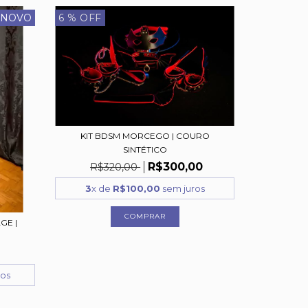
NOVO
6
% OFF
KIT BDSM MORCEGO | COURO
SINTÉTICO
R$300,00
R$320,00
3
x de
R$100,00
sem juros
GE |
ros