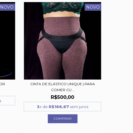
NOVO
NOVO
DOR
CINTA DE ELÁSTICO UNIQUE | PARA
COMER CU...
R$500,00
s
3
x de
R$166,67
sem juros
COMPRAR