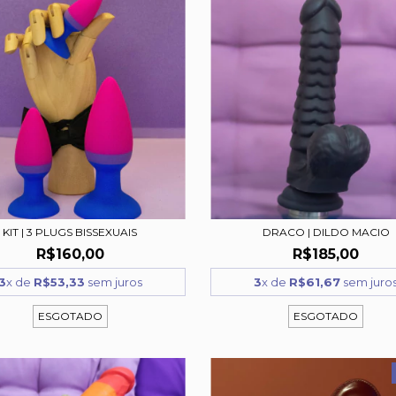
KIT | 3 PLUGS BISSEXUAIS
DRACO | DILDO MACIO
R$160,00
R$185,00
3
x de
R$53,33
sem juros
3
x de
R$61,67
sem juro
ESGOTADO
ESGOTADO