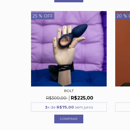
25
% OFF
20
% 
BOLT
R$225,00
R$300,00
3
x de
R$75,00
sem juros