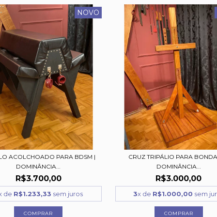
NOVO
LO ACOLCHOADO PARA BDSM |
CRUZ TRIPÁLIO PARA BONDA
DOMINÂNCIA...
DOMINÂNCIA...
R$3.700,00
R$3.000,00
x de
R$1.233,33
sem juros
3
x de
R$1.000,00
sem ju
COMPRAR
COMPRAR