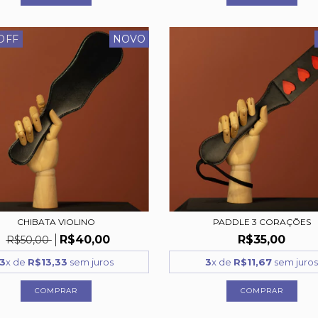
OFF
NOVO
CHIBATA VIOLINO
PADDLE 3 CORAÇÕES
R$40,00
R$35,00
R$50,00
3
x de
R$13,33
sem juros
3
x de
R$11,67
sem juro