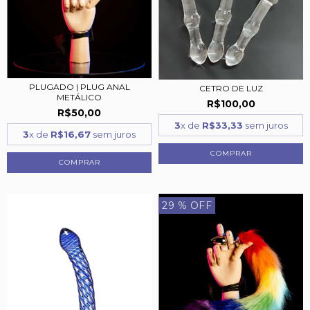
PLUGADO | PLUG ANAL
CETRO DE LUZ
METÁLICO
R$100,00
R$50,00
3
x de
R$33,33
sem juros
3
x de
R$16,67
sem juros
COMPRAR
COMPRAR
29
% OFF