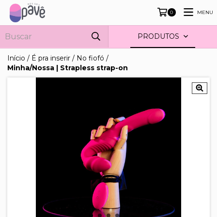
MENU
0
PRODUTOS
Início
/
É pra inserir
/
No fiofó
/
Minha/Nossa | Strapless strap-on