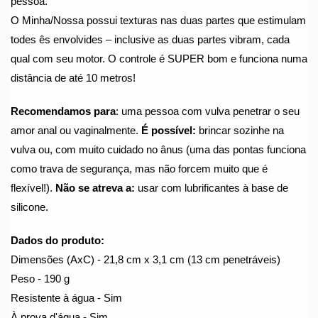
pessoa. 
O Minha/Nossa possui texturas nas duas partes que estimulam 
todes ês envolvides – inclusive as duas partes vibram, cada 
qual com seu motor. O controle é SUPER bom e funciona numa 
distância de até 10 metros!
Recomendamos para
: uma pessoa com vulva penetrar o seu 
amor anal ou vaginalmente. 
É possível:
 brincar sozinhe na 
vulva ou, com muito cuidado no ânus (uma das pontas funciona 
como trava de segurança, mas não forcem muito que é 
flexível!). 
Não se atreva a:
 usar com lubrificantes à base de 
silicone.
Dados do produto:
Dimensões (AxC) - 21,8 cm x 3,1 cm (13 cm penetráveis)
Peso - 190 g
Resistente à água - Sim
À prova d'água - Sim