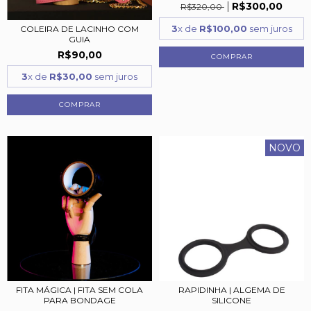
R$300,00
R$320,00
3
x de
R$100,00
sem juros
COLEIRA DE LACINHO COM
GUIA
R$90,00
3
x de
R$30,00
sem juros
COMPRAR
NOVO
FITA MÁGICA | FITA SEM COLA
RAPIDINHA | ALGEMA DE
PARA BONDAGE
SILICONE