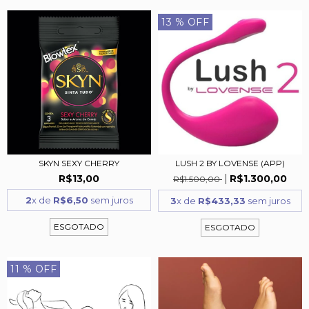
13
% OFF
SKYN SEXY CHERRY
LUSH 2 BY LOVENSE (APP)
R$13,00
R$1.300,00
R$1.500,00
2
x de
R$6,50
sem juros
3
x de
R$433,33
sem juros
ESGOTADO
ESGOTADO
11
% OFF