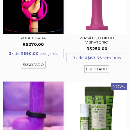
PULA-CORDA
VERSÁTIL, O DILDO
VIBRATÓRIO
R$270,00
R$250,00
3
x de
R$90,00
sem juros
3
x de
R$83,33
sem juros
ESGOTADO
ESGOTADO
NOVO