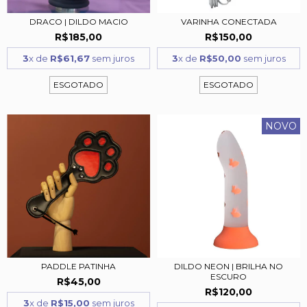
DRACO | DILDO MACIO
VARINHA CONECTADA
R$185,00
R$150,00
3
x de
R$61,67
sem juros
3
x de
R$50,00
sem juros
ESGOTADO
ESGOTADO
NOVO
PADDLE PATINHA
DILDO NEON | BRILHA NO
ESCURO
R$45,00
R$120,00
3
x de
R$15,00
sem juros