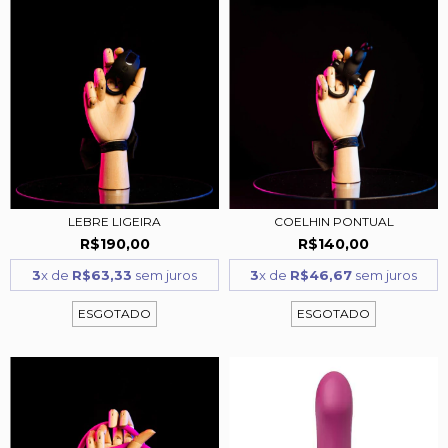
LEBRE LIGEIRA
COELHIN PONTUAL
R$190,00
R$140,00
3
x de
R$63,33
sem juros
3
x de
R$46,67
sem juros
ESGOTADO
ESGOTADO