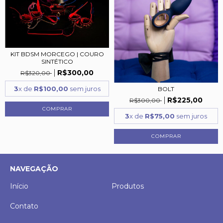
KIT BDSM MORCEGO | COURO
SINTÉTICO
R$300,00
R$320,00
3
x de
R$100,00
sem juros
BOLT
R$225,00
R$300,00
3
x de
R$75,00
sem juros
NAVEGAÇÃO
Início
Produtos
Contato