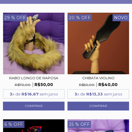
29
% OFF
20
% OFF
NOVO
RABO LONGO DE RAPOSA
CHIBATA VIOLINO
R$50,00
R$40,00
R$70,00
R$50,00
3
x de
R$16,67
sem juros
3
x de
R$13,33
sem juros
6
% OFF
25
% OFF