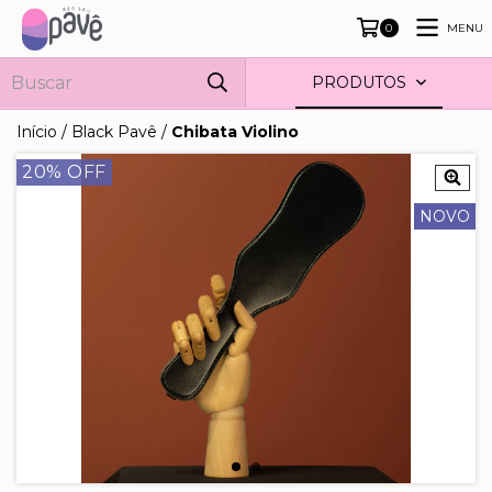
MENU
0
PRODUTOS
Início
/
Black Pavê
/
Chibata Violino
20
% OFF
NOVO