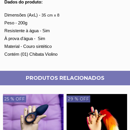
Dados do produto:
Dimensões (AxL) -
35 cm x 8
Peso - 200g
Resistente à água - Sim
À prova d'água - Sim
Material - Couro sintético
Contém (01) Chibata Violino
PRODUTOS RELACIONADOS
25
% OFF
29
% OFF