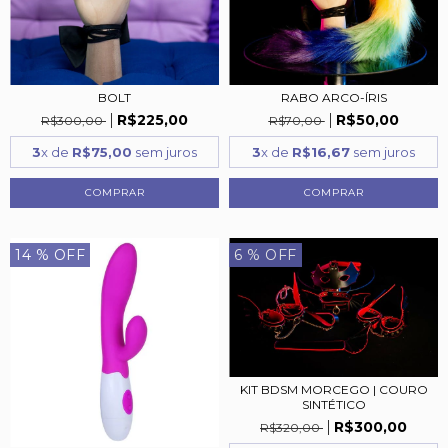
BOLT
RABO ARCO-ÍRIS
R$225,00
R$50,00
R$300,00
R$70,00
3
x de
R$75,00
sem juros
3
x de
R$16,67
sem juros
14
% OFF
6
% OFF
KIT BDSM MORCEGO | COURO
SINTÉTICO
R$300,00
R$320,00